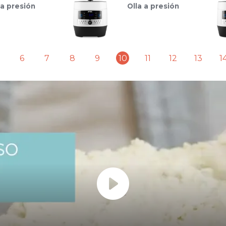
 a presión
Olla a presión
6
7
8
9
10
11
12
13
1