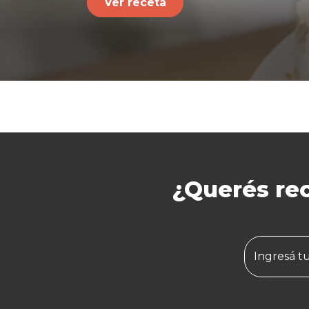
Ver receta
¿Querés rec
Ingresá t