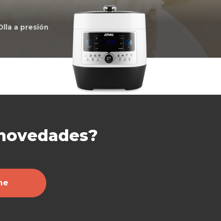
Olla a presión
 novedades?
me