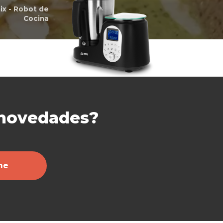
x - Robot de
Cocina
 novedades?
me