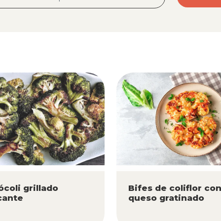
ócoli grillado
Bifes de coliflor co
cante
queso gratinado