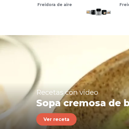
Freidora de aire
Frei
Recetas con video
Sopa cremosa de b
Ver receta