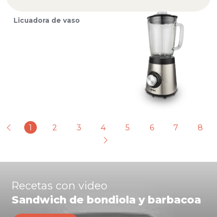
Licuadora de vaso
1
2
3
4
5
6
7
8
Recetas con video
Sandwich de bondiola y barbacoa