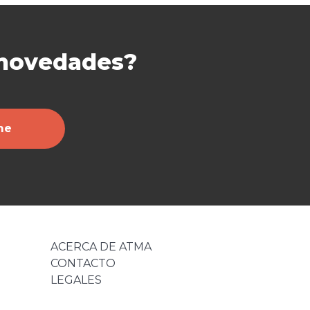
 novedades?
me
ACERCA DE ATMA
CONTACTO
LEGALES