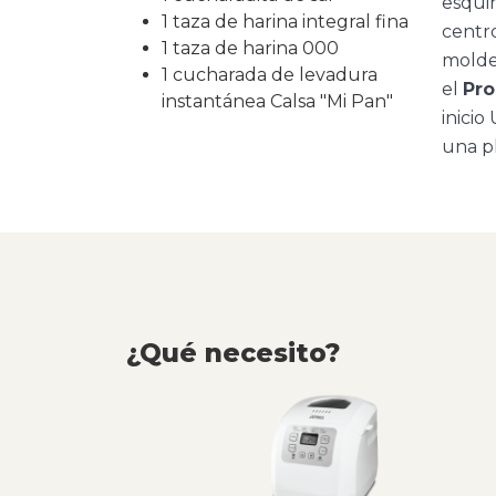
esquin
1 taza de harina integral fina
centro
1 taza de harina 000
molde 
1 cucharada de levadura
el
Pro
instantánea Calsa "Mi Pan"
inicio
una pl
¿Qué necesito?