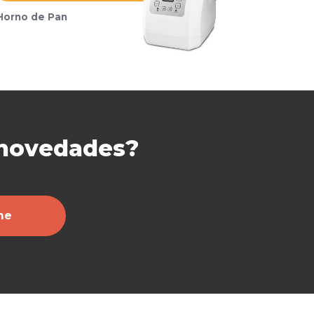
Horno de Pan
 novedades?
me