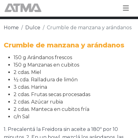
Home
Dulce
Crumble de manzana y arándanos
Crumble de manzana y arándanos
150 g Arándanos frescos
150 g Manzanas en cubitos
2 cdas. Miel
½ cda. Ralladura de limón
3 cdas. Harina
2 cdas. Frutas secas procesadas
2 cdas. Azúcar rubia
2 cdas. Manteca en cubitos fría
c/n Sal
1. Precalentá la Freidora sin aceite a 180º por 10
minutos. 2. En un bowl, mezclá los arándanos, las